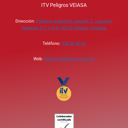
ITV Peligros VEIASA
Dirección:
Poligono Industrial Juncaril, C. Lanjarón,
Parcelas 317, y 318, 18210 Peligros, Granada
Teléfono:
958 56 40 25
Web:
https://itvpeligros.com.es/