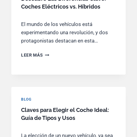
G
C
Coches Eléctricos vs. Híbridos
U
I
Í
Ó
A
El mundo de los vehículos está
N
E
experimentando una revolución, y dos
S
E
protagonistas destacan en esta…
N
C
D
LEER MÁS
I
E
A
S
L
C
D
U
E
B
M
R
A
E
BLOG
N
L
Claves para Elegir el Coche Ideal:
T
A
E
Guía de Tipos y Usos
S
N
D
I
I
La elección de un nuevo vehículo, ya sea
M