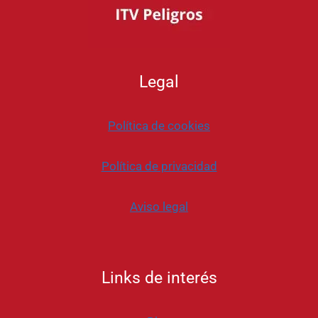
Y
Q
U
U
S
É
O
E
S
S
Legal
U
N
C
Política de cookies
O
C
H
Política de privacidad
E
H
Í
Aviso legal
B
R
I
D
Links de interés
O
Y
C