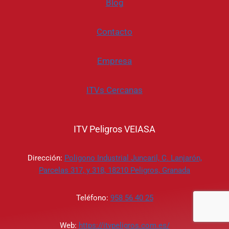
Blog
Ó
M
O
Contacto
F
U
N
Empresa
C
I
ITVs Cercanas
O
N
A
?
ITV Peligros VEIASA
Dirección:
Poligono Industrial Juncaril, C. Lanjarón,
Parcelas 317, y 318, 18210 Peligros, Granada
Teléfono:
958 56 40 25
Web:
https://itvpeligros.com.es/