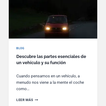
V
E
H
Í
C
U
L
O
S
:
BLOG
E
Descubre las partes esenciales de
X
un vehículo y su función
P
L
O
Cuando pensamos en un vehículo, a
R
menudo nos viene a la mente el coche
A
S
como…
U
S
D
LEER MÁS
O
E