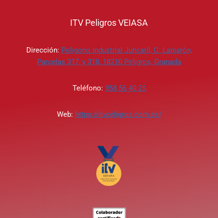
ITV Peligros VEIASA
Dirección:
Poligono Industrial Juncaril, C. Lanjarón,
Parcelas 317, y 318, 18210 Peligros, Granada
Teléfono:
958 56 40 25
Web:
https://itvpeligros.com.es/