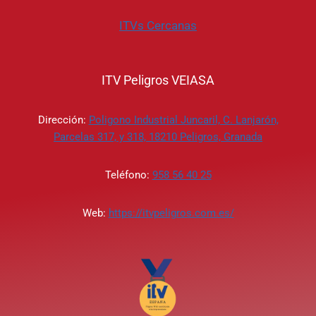
ITVs Cercanas
ITV Peligros VEIASA
Dirección:
Poligono Industrial Juncaril, C. Lanjarón,
Parcelas 317, y 318, 18210 Peligros, Granada
Teléfono:
958 56 40 25
Web:
https://itvpeligros.com.es/